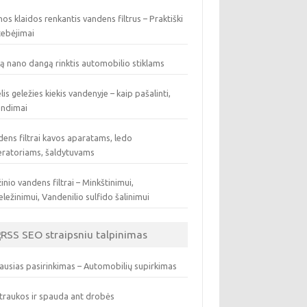
os klaidos renkantis vandens filtrus – Praktiški
tebėjimai
ą nano dangą rinktis automobilio stiklams
lis geležies kiekis vandenyje – kaip pašalinti,
endimai
ens filtrai kavos aparatams, ledo
eratoriams, šaldytuvams
inio vandens filtrai – Minkštinimui,
ležinimui, Vandenilio sulfido šalinimui
SEO straipsniu talpinimas
ausias pasirinkimas – Automobilių supirkimas
traukos ir spauda ant drobės