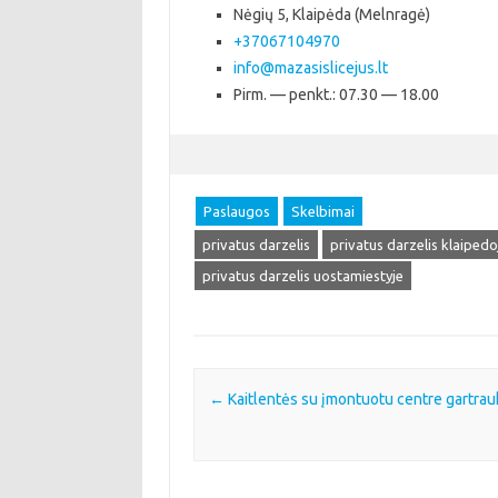
Nėgių 5, Klaipėda (Melnragė)
+37067104970
info@mazasislicejus.lt
Pirm. — penkt.: 07.30 — 18.00
Paslaugos
Skelbimai
privatus darzelis
privatus darzelis klaipedo
privatus darzelis uostamiestyje
Post navigation
←
Kaitlentės su įmontuotu centre gartrau