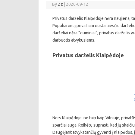
By
Zz
|
2020-09-12
Privatus darželis Klaipėdoje nėra naujiena, t
Populiarumą privačiam uostamiesčio darželiui 
darželiai nėra “guminiai”, privatus darželis yr
darbuotis atvykusiems.
Privatus darželis Klaipėdoje
Nors Klaipėdoje, ne taip kaip Vilniuje, privatū
sparčiai auga. Reikėtų suprasti, kad jų skai
Daugėjant atvykstančių gyventi į Klaipėdos, j