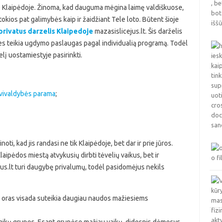
lio Klaipėdoje. Žinoma, kad dauguma mėgina laimę valdiškuose,
okios pat galimybės kaip ir žaidžiant Tele loto. Būtent šioje
privatus darzelis Klaipedoje
mazasislicejus.lt. Šis darželis
es teikia ugdymo paslaugas pagal individualią programą. Todėl
lį uostamiestyje pasirinkti.
avivaldybės parama
;
oti, kad jis randasi ne tik Klaipėdoje, bet dar ir prie jūros.
laipėdos miestą atvykusių dirbti tėvelių vaikus, bet ir
jus.lt turi daugybę privalumų, todėl pasidomėjus nekils
s oras visada suteikia daugiau naudos mažiesiems