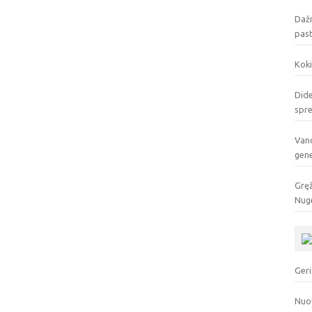
Dažn
pas
Koki
Dide
spr
Vand
gen
Gręž
Nuge
Geri
Nuo