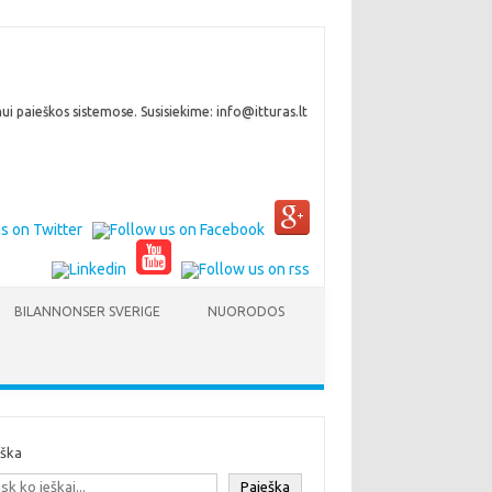
i paieškos sistemose. Susisiekime: info@itturas.lt
BILANNONSER SVERIGE
NUORODOS
eška
Paieška