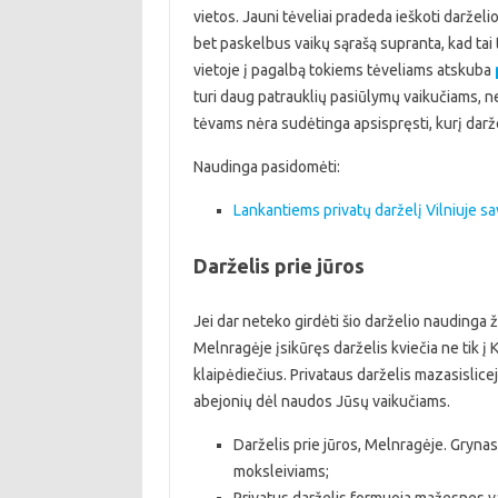
vietos. Jauni tėveliai pradeda ieškoti darže
bet paskelbus vaikų sąrašą supranta, kad tai t
vietoje į pagalbą tokiems tėveliams atskuba
turi daug patrauklių pasiūlymų vaikučiams, n
tėvams nėra sudėtinga apsispręsti, kurį darže
Naudinga pasidomėti:
Lankantiems privatų darželį Vilniuje s
Darželis prie jūros
Jei dar neteko girdėti šio darželio naudinga žin
Melnragėje įsikūręs darželis kviečia ne tik į K
klaipėdiečius. Privataus darželis mazasislice
abejonių dėl naudos Jūsų vaikučiams.
Darželis prie jūros, Melnragėje. Gryna
moksleiviams;