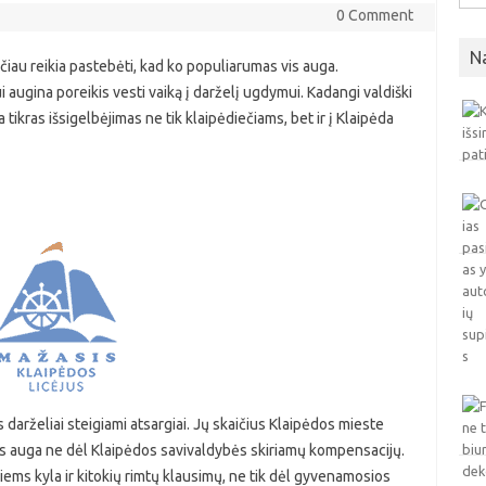
0 Comment
N
ačiau reikia pastebėti, kad ko populiarumas vis auga.
augina poreikis vesti vaiką į darželį ugdymui. Kadangi valdiški
a tikras išsigelbėjimas ne tik klaipėdiečiams, bet ir į Klaipėda
s darželiai steigiami atsargiai. Jų skaičius Klaipėdos mieste
čius auga ne dėl Klaipėdos savivaldybės skiriamų kompensacijų.
iems kyla ir kitokių rimtų klausimų, ne tik dėl gyvenamosios