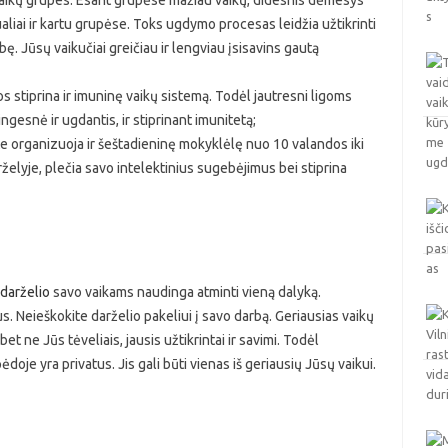
aikų grupes. Esant grupėse mažiau vaikų, didesnis dėmesys
ualiai ir kartu grupėse. Toks ugdymo procesas leidžia užtikrinti
. Jūsų vaikučiai greičiau ir lengviau įsisavins gautą
os stiprina ir imuninę vaikų sistemą. Todėl jautresni ligoms
gesnė ir ugdantis, ir stiprinant imunitetą;
 organizuoja ir šeštadieninę mokyklėlę nuo 10 valandos iki
arželyje, plečia savo intelektinius sugebėjimus bei stiprina
 darželio
savo vaikams naudinga atminti vieną dalyką.
us. Neieškokite darželio pakeliui į savo darbą. Geriausias vaikų
et ne Jūs tėveliais, jausis užtikrintai ir savimi. Todėl
doje yra privatus. Jis gali būti vienas iš geriausių Jūsų vaikui.