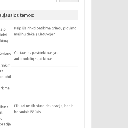
aujausios temos:
Kaip išsirinkti patikimą grindų plovimo
mašinų tiekėją Lietuvoje?
Geriausias pasirinkimas yra
automobilių supirkimas
Fikusai ne tik biuro dekoracija, bet ir
botaninis iššūkis