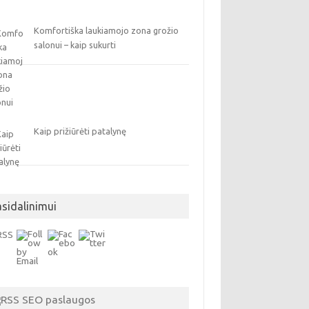
Komfortiška laukiamojo zona grožio
salonui – kaip sukurti
Kaip prižiūrėti patalynę
asidalinimui
SEO paslaugos