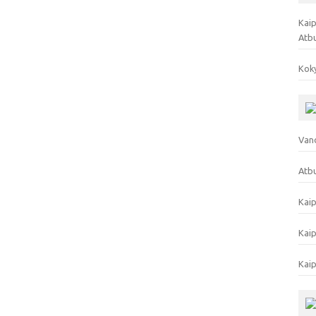
Kaip
Atb
Koky
Vand
Atbu
Kaip
Kaip
Kaip