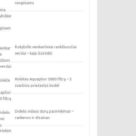
renginiams
Kokybiški vienkartiniai rankšluosčiai
verslui – kaip išsirinkti
Rinkitės Aquaphor S800 filtrą – 5
svarbios priežastys kodėl
Didelis vidaus durų pasirinkimas –
rankenos ir dizainas