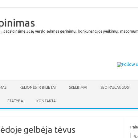
lpinimas
 jį patalpinsime Jūsų verslo sėkmės gerinimui, konkurencijos įveikimui, matomumu
Skip to content
MAS
KELIONĖS IR BILIETAI
SKELBIMAI
SEO PASLAUGOS
STATYBA
KONTAKTAI
pėdoje gelbėja tėvus
Pai