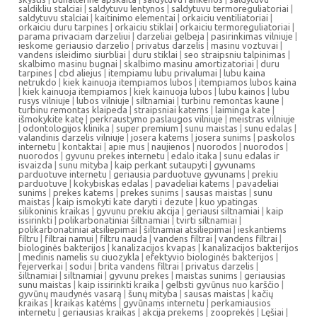
saldikliu stalciai
|
saldytuvu lentynos
|
saldytuvu termoreguliatoriai
|
saldytuvu stalciai
|
kaitinimo elementai
|
orkaiciu ventiliatoriai
|
orkaiciu duru tarpines
|
orkaiciu stiklai
|
orkaiciu termoreguliatoriai
|
parama privaciam darzeliui
|
darzeliai gelbeja
|
pasirinkimas vilniuje
|
ieskome geriausio darzelio
|
privatus darzelis
|
masinu voztuvai
|
vandens isleidimo siurbliai
|
duru stiklai
|
seo straipsniu talpinimas
|
skalbimo masinu bugnai
|
skalbimo masinu amortizatoriai
|
duru
tarpines
|
cbd aliejus
|
itempiamu lubu privalumai
|
lubu kaina
netrukdo
|
kiek kainuoja itempiamos lubos
|
itempiamos lubos kaina
|
kiek kainuoja itempiamos
|
kiek kainuoja lubos
|
lubu kainos
|
lubu
rusys vilniuje
|
lubos vilniuje
|
siltnamiai
|
turbinu remontas kaune
|
turbinu remontas klaipeda
|
straipsniai katems
|
laiminga kate
|
išmokykite katę
|
perkraustymo paslaugos vilniuje
|
meistras vilniuje
|
odontologijos klinika
|
super premium
|
sunu maistas
|
sunu edalas
|
valandinis darzelis vilniuje
|
josera katems
|
josera sunims
|
paskolos
internetu
|
kontaktai
|
apie mus
|
naujienos
|
nuorodos
|
nuorodos
|
nuorodos
|
gyvunu prekes internetu
|
edalo itaka
|
sunu edalas ir
isvaizda
|
sunu mityba
|
kaip perkant sutaupyti
|
gyvunams
parduotuve internetu
|
geriausia parduotuve gyvunams
|
prekiu
parduotuve
|
kokybiskas edalas
|
pavadeliai katems
|
pavadeliai
sunims
|
prekes katems
|
prekes sunims
|
sausas maistas
|
sunu
maistas
|
kaip ismokyti kate daryti i dezute
|
kuo ypatingas
silikoninis kraikas
|
gyvunu prekiu akcija
|
geriausi siltnamiai
|
kaip
issirinkti
|
polikarbonatiniai šiltnamiai
|
tvirti siltnamiai
|
polikarbonatiniai atsiliepimai
|
šiltnamiai atsiliepimai
|
ieskantiems
filtru
|
filtrai namui
|
filtru nauda
|
vandens filtrai
|
vandens filtrai
|
biologinės bakterijos
|
kanalizacijos kvapas
|
kanalizacijos bakterijos
|
medinis namelis su ciuozykla
|
efektyvio biologinės bakterijos
|
fejerverkai
|
sodui
|
brita vandens filtrai
|
privatus darzelis
|
šiltnamiai
|
siltnamiai
|
gyvunu prekes
|
maistas sunims
|
geriausias
sunu maistas
|
kaip issirinkti kraika
|
gelbsti gyvūnus nuo karščio
|
gyvūnų maudynės vasarą
|
šunų mityba
|
sausas maistas
|
kačių
kraikas
|
kraikas katėms
|
gyvūnams internetu
|
perkamiausios
internetu
|
geriausias kraikas
|
akcija prekems
|
zooprekės
|
Lęšiai
|