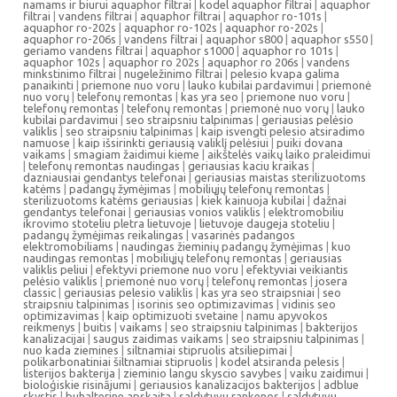
namams ir biurui aquaphor filtrai
|
kodel aquaphor filtrai
|
aquaphor
filtrai
|
vandens filtrai
|
aquaphor filtrai
|
aquaphor ro-101s
|
aquaphor ro-202s
|
aquaphor ro-102s
|
aquaphor ro-202s
|
aquaphor ro-206s
|
vandens filtrai
|
aquaphor s800
|
aquaphor s550
|
geriamo vandens filtrai
|
aquaphor s1000
|
aquaphor ro 101s
|
aquaphor 102s
|
aquaphor ro 202s
|
aquaphor ro 206s
|
vandens
minkstinimo filtrai
|
nugeležinimo filtrai
|
pelesio kvapa galima
panaikinti
|
priemone nuo voru
|
lauko kubilai pardavimui
|
priemonė
nuo vorų
|
telefonų remontas
|
kas yra seo
|
priemone nuo voru
|
telefonų remontas
|
telefonų remontas
|
priemonė nuo vorų
|
lauko
kubilai pardavimui
|
seo straipsniu talpinimas
|
geriausias pelėsio
valiklis
|
seo straipsniu talpinimas
|
kaip isvengti pelesio atsiradimo
namuose
|
kaip išsirinkti geriausią valiklį pelėsiui
|
puiki dovana
vaikams
|
smagiam žaidimui kieme
|
aikštelės vaikų laiko praleidimui
|
telefonų remontas naudingas
|
geriausias kaciu kraikas
|
dazniausiai gendantys telefonai
|
geriausias maistas sterilizuotoms
katėms
|
padangų žymėjimas
|
mobiliųjų telefonų remontas
|
sterilizuotoms katėms geriausias
|
kiek kainuoja kubilai
|
dažnai
gendantys telefonai
|
geriausias vonios valiklis
|
elektromobiliu
ikrovimo stoteliu pletra lietuvoje
|
lietuvoje daugeja stoteliu
|
padangų žymėjimas reikalingas
|
vasarinės padangos
elektromobiliams
|
naudingas žieminių padangų žymėjimas
|
kuo
naudingas remontas
|
mobiliųjų telefonų remontas
|
geriausias
valiklis peliui
|
efektyvi priemone nuo voru
|
efektyviai veikiantis
pelėsio valiklis
|
priemonė nuo vorų
|
telefonų remontas
|
josera
classic
|
geriausias pelesio valiklis
|
kas yra seo straipsniai
|
seo
straipsniu talpinimas
|
isorinis seo optimizavimas
|
vidinis seo
optimizavimas
|
kaip optimizuoti svetaine
|
namu apyvokos
reikmenys
|
buitis
|
vaikams
|
seo straipsniu talpinimas
|
bakterijos
kanalizacijai
|
saugus zaidimas vaikams
|
seo straipsniu talpinimas
|
nuo kada ziemines
|
siltnamiai stipruolis atsiliepimai
|
polikarbonatiniai šiltnamiai stipruolis
|
kodel atsiranda pelesis
|
listerijos bakterija
|
zieminio langu skyscio savybes
|
vaiku zaidimui
|
bioloģiskie risinājumi
|
geriausios kanalizacijos bakterijos
|
adblue
skystis
|
buhalterine apskaita
|
saldytuvu rankenos
|
saldytuvu