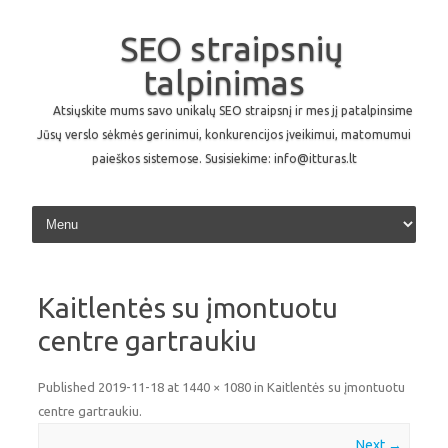
SEO straipsnių
talpinimas
Atsiųskite mums savo unikalų SEO straipsnį ir mes jį patalpinsime
Jūsų verslo sėkmės gerinimui, konkurencijos įveikimui, matomumui
paieškos sistemose. Susisiekime: info@itturas.lt
Skip to content
Kaitlentės su įmontuotu
centre gartraukiu
Published
2019-11-18
at
1440 × 1080
in
Kaitlentės su įmontuotu
centre gartraukiu
.
Next →