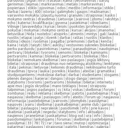
parduodu
|
pigiai
|
info
|
ifasadai
|
kaina
|
betonavimas
|
darbų
gerinimas
|
liejimas
|
markiravimas
|
metalo
|
markiravimas
|
popieriaus
|
stiklo
|
pjovimas
|
odos
|
medžio
|
informacija
|
stiklo
|
darbai
|
lazeriu
|
400
|
istorija
|
galimybės
|
gaujos
|
mažinamas
|
vairavimo mokykla
|
plaustų nuoma
|
granulės
|
straipsniai
|
kasko
|
mokymo centras
|
draudimas
|
Lietuvoje
|
įvairovė
|
įdomu
|
rakshtys
|
echo
|
kateriui
|
kvalifikacija
|
gyvena
|
pasiekimai
|
vilniečiams
|
Vilniuje
|
laivavedyba
|
kursai
|
teisės
|
puokstes
|
profesionalai
|
pokyčiai
|
mokymai
|
mokymo centras
|
kursai
|
akcijos
|
įmanoma
|
lietuviškai
|
Nida
|
nustebsi
|
atsipirks
|
atmintis
|
mintys
|
gali
|
laukia
|
ruoštis
|
etapai
|
patys
|
išvenk
|
darbai
|
raštas
|
ruoštis
|
klaidos
|
būtina
|
idejos
|
ruošimas
|
pagalba
|
priemonės
|
darbai
|
kenčia
|
kaina
|
rašyti
|
taisyti
|
tikri
|
aukštų
|
vestuvines sukneles
|
blokeliai
|
perku parduodu
|
pasirinkimas
|
namui
|
panaudojimas
|
naudojimas
|
pertvarų
|
blokeliai
|
tvoroms
|
sienoms
|
blokeliai
|
kaminams
|
pertvaroms
|
kaminai
|
blokeliai
|
pertvaroms
|
blokeliai
|
fibo
|
blokeliai
|
nemokami skelbimai
|
seo paslaugos
|
pigūs lėktuvų
bilietai
|
straipsniai
|
draudimas nuo nelaimingų atsitikimų
|
lenktynes
|
itala
|
pekinas
|
lietuvoje
|
kelionės draudimas
|
nekilnojamo turto
draudimas
|
tpvca
|
laukia
|
poreikis
|
klaidos
|
ateičiai
|
gramatika
|
studijuojantiems
|
moksliniai darbai
|
darbai
|
studentams
|
stogams
|
plienės dangos
|
karjerai
|
dangos
|
stogo danga
|
sienoms
|
statyboms
|
tvoroms
|
pertvaroms
|
blokeliai
|
bilietai
|
internetu
|
apie mus
|
pigūs skrydžiai
|
mano tinklapis
|
boxe
|
straipsniu
talpinimas
|
pigios padangos
|
cs
|
kita
|
viskas
|
skelbimai
|
forum
|
zombynas
|
realu
|
reklama
|
skelbimai
|
patirtis
|
pastebėjimai
|
frag
|
naujausia
|
skelbimai
|
paslaugos
|
info
|
ateitis
|
forum up
|
naujausia
|
informacija
|
pastebėjimai
|
įvairovės
|
įdomybės
|
pasiūlymai
|
naujovės
|
įvairu
|
skelbimai
|
pasikalbėjimai
|
anime club
|
garsus
|
bilietai
|
paslaugos
|
nepraleisk
|
pasidomėk
|
info
|
prie kavos
|
skaitiniai
|
paskaityk
|
negeda
|
statyboms
|
info
|
aktualijos
|
naujienos
|
pranešimai
|
paskaitymui
|
blog out
|
ura
|
info
|
žinios
|
pasidomėjimui
|
lankytojams
|
forumas
|
skelbimai
|
pastebėjimai
|
pasiūlymai
|
33
|
78
|
72
|
rar
|
tavo siena
|
mutop
|
optimizacija
|
patarimai
|
paslaugos
|
straipsniai
|
patirtis
|
bendras
|
galerija
|