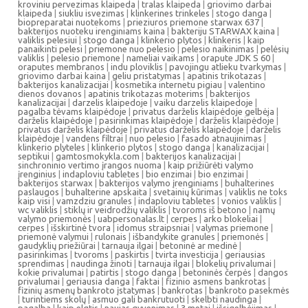
kroviniu pervezimas klaipeda
|
tralas klaipeda
|
griovimo darbai
klaipeda
|
siukliu isvezimas
|
klinkerines trinkeles
|
stogo danga
|
biopreparatai nuotekoms
|
prieziuros priemone starwax 637
|
bakterijos nuoteku irenginiams kaina
|
bakteriju STARWAX kaina
|
valiklis pelesiui
|
stogo danga
|
klinkerio plytos
|
klinkeris
|
kaip
panaikinti pelesi
|
priemone nuo pelesio
|
pelesio naikinimas
|
pelėsių
valiklis
|
pelesio priemone
|
nameliai vaikams
|
orapute JDK S 60
|
oraputes membranos
|
indu ploviklis
|
pavojingu atlieku tvarkymas
|
griovimo darbai kaina
|
geliu pristatymas
|
apatinis trikotazas
|
bakterijos kanalizacijai
|
kosmetika internetu pigiau
|
valentino
dienos dovanos
|
apatinis trikotazas moterims
|
bakterijos
kanalizacijai
|
darzelis klaipedoje
|
vaiku darzelis klaipedoje
|
pagalba tėvams klaipėdoje
|
privatus darželis klaipėdoje gelbėja
|
darželis klaipėdoje
|
pasirinkimas klaipėdoje
|
darželis klaipėdoje
|
privatus darželis klaipėdoje
|
privatus darželis klaipėdoje
|
darželis
klaipėdoje
|
vandens filtrai
|
nuo pelesio
|
fasado atnaujinimas
|
klinkerio plyteles
|
klinkerio plytos
|
stogo danga
|
kanalizacijai
|
septikui
|
gamtosmokykla.com
|
bakterijos kanalizacijai
|
sinchroninio vertimo įrangos nuoma
|
kaip prižiūrėti valymo
įrenginius
|
indaploviu tabletes
|
bio enzimai
|
bio enzimai
|
bakterijos starwax
|
bakterijos valymo įrenginiams
|
buhalterines
paslaugos
|
buhalterine apskaita
|
svetainių kūrimas
|
valiklis ne toks
kaip visi
|
vamzdziu granules
|
indaploviu tabletes
|
vonios valiklis
|
wc valiklis
|
stiklų ir veidrodžių valiklis
|
tvoroms iš betono
|
namų
valymo priemonės
|
uabpersonalas.lt
|
cerpes
|
arko blokeliai
|
cerpes
|
išskirtinė tvora
|
idomus straipsniai
|
valymas priemone
|
priemonė valymui
|
rulonais
|
išbandykite granules
|
priemonės
|
gaudyklių priežiūrai
|
tarnauja ilgai
|
betoninė ar medinė
|
pasirinkimas
|
tvoroms
|
paskirtis
|
tvirta investicija
|
geriausias
sprendimas
|
naudinga žinoti
|
tarnauja ilgai
|
blokelių privalumai
|
kokie privalumai
|
patirtis
|
stogo danga
|
betoninės čerpės
|
dangos
privalumai
|
geriausia danga
|
faktai
|
fizinio asmens bankrotas
|
fizinių asmenų bankroto įstatymas
|
bankrotas
|
bankroto pasekmės
|
turintiems skolų
|
asmuo gali bankrutuoti
|
skelbti naudinga
|