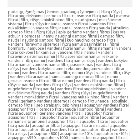
padangų žymėjimas
|
žieminių padangų žymėjimas
|
filtrų rūšys
|
filtrai nugeležinimui
|
osmoso filtrai> |
osmoso filtrų nauda
|
osmoso
filtrai
|
filtrų rūšys
|
minkštinimo filtrų naudojimas
|
minkštinimo
sistema
|
filtrų rūšys ir nauda
|
osmoso filtrai
|
vandens filtrai
nukalkinimui
|
vandens filtrų nauda
|
osmoso filtrų nauda
|
atbulinio
osmoso filtrai
|
filtrų rūšys
|
apie geriamo vandens filtrus
|
kas yra
atbulinis osmosas
|
namui naudingi osmoso filtrai
|
osmoso filtrų
nauda
|
naudingi osmoso filtrai
|
kuo naudingi osmoso filtrai
|
vandens filtravimo sistemos
|
filtrų namui pasirinkimas
|
filtrai
komfortui namuose
|
vandens filtrai namui
|
filtrai namams
|
vandens
filtrai kokybei
|
tinkamiausi vandens filtrai namui
|
vandens
filtravimo sistemos namui
|
filtrų sprendimai namui
|
ieškome
vandens filtrų namui
|
vandens filtrų namui rūšys
|
vandens kokybei
filtrai namui
|
vandens namui filtrų pasirinkimas
|
vandens filtrų
rtūšys
|
vandens kokybei name
|
rekomenduojami vandens filtrai
namui
|
vandens filtrai namui
|
filtrų namui rūšys
|
vandens filtrų rūšys
|
vandens filtrai namui
|
namui naudingi osmoso filtrai
|
namui
geriausi osmoso filtrai
|
filtrai namui
|
vandens filtrų nauda
|
filtrų
rūšys ir nauda
|
vandens filtrų rūšys
|
vandens minkštinimo filtrai
|
nugeležinimo filtrų nauda
|
vandens filtrai nugeležinimui
|
vandens
minkštinimo filtrų nauda
|
vandens filtrų rūšys
|
nugeležinimo ir
vandens monkštinimo filtrai
|
vandens nukalkinimo filtrai
|
vandens
filtrai
|
geriamo vandens sistemos
|
osmoso filtrų nauda
|
atbulinio
osmoso filtrai
|
seo straipsniu talpinimas
|
aquaphor vandens filtrai
|
aquaphor filtrai
|
osmoso filtrų nauda
|
osmoso filtrai
|
vandens
filtrai aquaphor
|
geriamo vandens filtrai
|
aquaphor filtrai
|
aquaphor filtrai
|
aquaphor filtrai
|
aquaphor filtrai
|
aquaphor
namams ir pramonei
|
aquaphor filtrai
|
aquaphor filtrai
|
aquaphor
filtrų nauda
|
aquaphor filtrai
|
aquapgor filtrai ir nauda
|
aquaphor
filtrai
|
aquaphor filtrai
|
vandens filtrai
|
aquaphor filtrai
|
vandens
filtru rusys
|
aquaphor s800
|
aquaphor ro-101s
|
aquaphor ro-102s
|
aquapgor s550
|
aquaphor s1000
|
namui ir biurui aquaphor filtrai
|