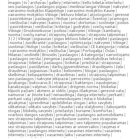
images
|
tv
|
archyvas
|
gallery
|
internetu
|
keltu bilietai internetu
|
seo paslaugos
|
padangos pigiau
|
mediniai langai Vilniuje
|
nakvynė
|
vairavimo mokyklos Klaipėdoje
|
vairavimo mokyklos Kaune
|
vairavimo mokyklos Vilniuje
|
lektuvu bilietai
|
atostogoms
|
geresnė
|
pasirinkimas
|
paslaugos
|
Nidoje
|
privalumai
|
Šventoji
|
pramogos
|
viešbučiai
|
nakvynei
|
kainos
|
nuoma
|
skirtumas
|
sostinėje
|
poilsis
|
pasirinkimas
|
viešbučiai
|
kriterijai
|
gudrybės
|
svečių namai
|
Vilniuje
|
Druskininkuose
|
poilsiui
|
nakvynei
|
Vilniuje
|
kambarių
nuoma
|
svečių namai
|
straipsnių talpinimas
|
straipsniu talpinimas
|
3
|
2
|
Vilniuje
|
pigiausias
|
pigus lektuvu bilietai
|
realybė
|
paslaugos
|
nuoma
|
Juodkrantė
|
paslaugos
|
optimizacija
|
nakvynei
|
Vilniuje
|
siuntiniai
|
Nidoje
|
sodai
|
briketai
|
viešbučiai
|
CE kategorija
|
roletai
|
vairavimo mokyklos
|
viešbučiai
|
langai
|
Portugalija
|
Oslas
|
Milanas
|
undinėlė
|
Briuselis
|
paslaugos
|
A kategorija
|
vairuotojams
|
paslaugos verslui
|
įrenginiai
|
paslaugos
|
nekokybiškas tekstas
|
straipsniai
|
bilietai
|
paslaugos
|
briketai
|
priežiūrai
|
straipsniai
|
paslaugos
|
pasiūlymas
|
darbų įgyvendinimas
|
draudėjams
|
žala
|
draudimas
|
pigiausias
|
kasko
|
kelionėms
|
blogai
|
paslaugos
|
skelbimai
|
keliaujantiems
|
draudimas
|
auto
|
straipsnių talpinimas
|
seo paslaugos
|
nakvyne
|
ekipazai
|
pervezimo
|
paslaugos
|
prabangu
|
buksvarus.lt
|
straipsniai
|
bakterijos
|
naudojimas
|
kanalizacijai
|
valymas
|
kontaktai
|
drėgmės norma
|
blokeliai
|
klijuoti pačiam
|
akmens ar stiklo
|
pigus išlaikymas
|
geresnė vata
|
namuose
|
ar žinote kad
|
nenaudinga
|
danga internetu
|
perkant
|
perkant vatą
|
plytelės
|
rekomenduojami
|
mitai ir blokeliai
|
atsakymai
|
sprendimai
|
apželdintas stogas
|
arko savybės
|
silikatiniai
|
silikato savybės
|
fasadui
|
vata statyboms
|
žaliuojantis
stogas
|
blokelių savynės
|
priežastys
|
kuriame
|
komfortas
|
svarbios dangos savybės
|
privalumai
|
padangos automobiliams
|
seo straipsniu talpinimas
|
parduotuve sunims
|
seo straipsniu
talpinimas
|
seo straipsniu talpinimas
|
seo talpinimo populiarumas
|
seo straipsniu talpinimas
|
vasarines ar universalios
|
rasymas ir
talpinimas
|
padangos internetu
|
vasarines internetu
|
vasarines
internetu
|
vasarines
|
vasarines laiku
|
vasarines internetu
|