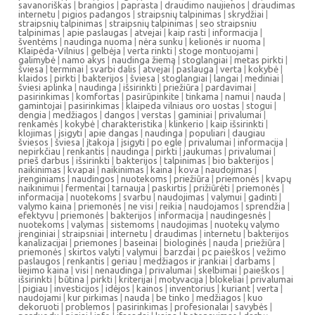
savanoriškas
|
brangios
|
paprasta
|
draudimo naujienos
|
draudimas
internetu
|
pigios padangos
|
straipsnių talpinimas
|
skrydžiai
|
straipsnių talpinimas
|
straipsnių talpinimas
|
seo straipsniu
talpinimas
|
apie paslaugas
|
atvejai
|
kaip rasti
|
informacija
|
šventėms
|
naudinga nuoma
|
nėra sunku
|
kelionės ir nuoma
|
Klaipėda-Vilnius
|
gelbėja
|
verta rinkti
|
stoge montuojami
|
galimybė
|
namo akys
|
naudinga žiemą
|
stoglangiai
|
metas pirkti
|
šviesa
|
terminai
|
svarbi dalis
|
atvejai
|
paslauga
|
verta
|
kokybė
|
klaidos
|
pirkti
|
bakterijos
|
šviesa
|
stoglangiai
|
langai
|
mediniai
|
šviesi aplinka
|
naudinga
|
išsirinkti
|
priežiūra
|
pardavimai
|
pasirinkimas
|
komfortas
|
pasirūpinkite
|
tinkama
|
namui
|
nauda
|
gamintojai
|
pasirinkimas
|
klaipeda vilniaus oro uostas
|
stogui
|
dengia
|
medžiagos
|
dangos
|
verstas
|
gaminiai
|
privalumai
|
renkamės
|
kokybė
|
charakteristika
|
klinkerio
|
kaip išsirinkti
|
klojimas
|
įsigyti
|
apie dangas
|
naudinga
|
populiari
|
daugiau
šviesos
|
šviesa
|
įtakoja
|
įsigyti
|
po egle
|
privalumai
|
informacija
|
nepirkčiau
|
renkantis
|
naudinga
|
pirkti
|
jaukumas
|
privalumai
|
prieš darbus
|
išsirinkti
|
bakterijos
|
talpinimas
|
bio bakterijos
|
naikinimas
|
kvapai
|
naikinimas
|
kaina
|
kova
|
naudojimas
|
įrenginiams
|
naudingos
|
nuotekoms
|
priežiūra
|
priemonės
|
kvapų
naikinimui
|
fermentai
|
tarnauja
|
paskirtis
|
prižiūrėti
|
priemonės
|
informacija
|
nuotekoms
|
svarbu
|
naudojimas
|
valymui
|
gadinti
|
valymo kaina
|
priemonės
|
ne visi
|
reikia
|
naudojamos
|
sprendžia
|
efektyvu
|
priemonės
|
bakterijos
|
informacija
|
naudingesnės
|
nuotekoms
|
valymas
|
sistemoms
|
naudojimas
|
nuotekų valymo
įrenginiai
|
straipsniai
|
internetu
|
draudimas
|
internetu
|
bakterijos
kanalizacijai
|
priemones
|
baseinai
|
biologinės
|
nauda
|
priežiūra
|
priemonės
|
skirtos valyti
|
valymui
|
barzdai
|
pc paieškos
|
vežimo
paslaugos
|
renkantis
|
geriau
|
medžiagos ir įrankiai
|
darbams
|
liejimo kaina
|
visi
|
nenaudinga
|
privalumai
|
skelbimai
|
paieškos
|
išsirinkti
|
būtina
|
pirkti
|
kriterijai
|
motyvacija
|
blokeliai
|
privalumai
|
pigiau
|
investicijos
|
idėjos
|
kainos
|
inventorius
|
kuriant
|
verta
|
naudojami
|
kur pirkimas
|
nauda
|
be tinko
|
medžiagos
|
kuo
dekoruoti
|
problemos
|
pasirinkimas
|
profesionalai
|
savybės
|