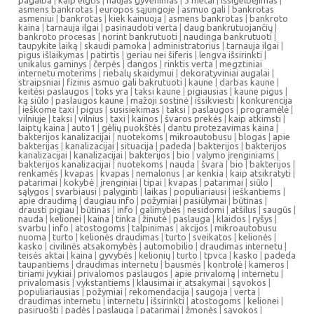
pagalba
|
kaip elgtis
|
naujas gyvenimas
|
3 metai
|
išsigelbėjimas
|
asmens bankrotas
|
europos sąjungoje
|
asmuo gali
|
bankrotas
asmeniui
|
bankrotas
|
kiek kainuoja
|
asmens bankrotas
|
bankroto
kaina
|
tarnauja ilgai
|
pasinaudoti verta
|
daug bankrutuojančių
|
bankroto procesas
|
norint bankrutuoti
|
naudinga bankrutuoti
|
taupykite laiką
|
skaudi pamoka
|
administratorius
|
tarnauja ilgai
|
pigus išlaikymas
|
patirtis
|
geriau nei šiferis
|
lengva išsirinkti
|
unikalus gaminys
|
čerpės
|
dangos
|
rinktis verta
|
megztiniai
internetu moterims
|
riebalų skaidymui
|
dekoratyviniai augalai
|
straipsniai
|
fizinis asmuo gali bakrutuoti
|
kaune
|
darbas kaune
|
keitėsi paslaugos
|
toks yra
|
taksi kaune
|
pigiausias
|
kaune pigus
|
ką siūlo
|
paslaugos kaune
|
mažoji sostinė
|
išsikviesti
|
konkurencija
|
ieškome taxi
|
pigus
|
susisiekimas
|
taksi
|
paslaugos
|
programėlė
|
vilniuje
|
taksi
|
vilnius
|
taxi
|
kainos
|
švaros prekės
|
kaip atkimsti
|
laiptų kaina
|
auto1
|
gėlių puokštės
|
dantu protezavimas kaina
|
bakterijos kanalizacijai
|
nuotekoms
|
mikroautobusu
|
blogas
|
apie
bakterijas
|
kanalizacijai
|
situacija
|
padeda
|
bakterijos
|
bakterijos
kanalizacijai
|
kanalizacijai
|
bakterijos
|
bio
|
valymo įrenginiams
|
bakterijos kanalizacijai
|
nuotekoms
|
nauda
|
švara
|
bio
|
bakterijos
|
renkamės
|
kvapas
|
kvapas
|
nemalonus
|
ar kenkia
|
kaip atsikratyti
|
patarimai
|
kokybė
|
įrenginiai
|
tipai
|
kvapas
|
patarimai
|
siūlo
|
sąlygos
|
svarbiausi
|
palyginti
|
laikas
|
populiariausi
|
ieškantiems
|
apie draudimą
|
daugiau info
|
požymiai
|
pasiūlymai
|
būtinas
|
drausti pigiau
|
būtinas
|
info
|
galimybės
|
nesidomi
|
atšilus
|
saugūs
|
nauda
|
kelionei
|
kaina
|
tinka
|
žinutė
|
paslauga
|
klaidos
|
ryšys
|
svarbu
|
info
|
atostogoms
|
talpinimas
|
akcijos
|
mikroautobusu
nuoma
|
turto
|
kelionės draudimas
|
turto
|
sveikatos
|
kelionės
|
kasko
|
civilinės atsakomybės
|
automobilio
|
draudimas internetu
|
teisės aktai
|
kaina
|
gyvybės
|
kelionių
|
turto
|
tpvca
|
kasko
|
padeda
taupantiems
|
draudimas internetu
|
bausmės
|
kontrolė
|
kameros
|
tiriami įvykiai
|
privalomos paslaugos
|
apie privalomą
|
internetu
|
privalomasis
|
vykstantiems
|
klausimai ir atsakymai
|
sąvokos
|
populiariausias
|
požymiai
|
rekomendacija
|
saugoja
|
verta
|
draudimas internetu
|
internetu
|
išsirinkti
|
atostogoms
|
kelionei
|
pasiruošti
|
padės
|
paslauga
|
patarimai
|
žmonės
|
sąvokos
|