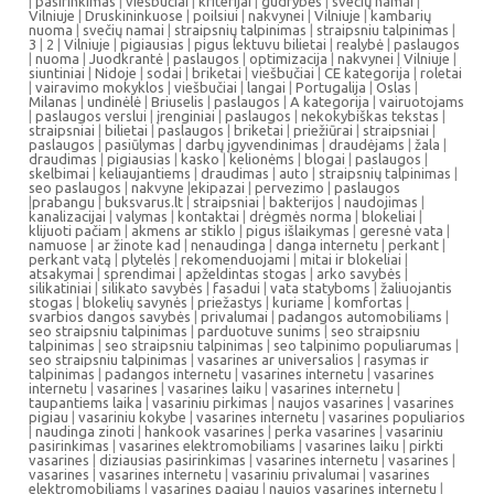
|
pasirinkimas
|
viešbučiai
|
kriterijai
|
gudrybės
|
svečių namai
|
Vilniuje
|
Druskininkuose
|
poilsiui
|
nakvynei
|
Vilniuje
|
kambarių
nuoma
|
svečių namai
|
straipsnių talpinimas
|
straipsniu talpinimas
|
3
|
2
|
Vilniuje
|
pigiausias
|
pigus lektuvu bilietai
|
realybė
|
paslaugos
|
nuoma
|
Juodkrantė
|
paslaugos
|
optimizacija
|
nakvynei
|
Vilniuje
|
siuntiniai
|
Nidoje
|
sodai
|
briketai
|
viešbučiai
|
CE kategorija
|
roletai
|
vairavimo mokyklos
|
viešbučiai
|
langai
|
Portugalija
|
Oslas
|
Milanas
|
undinėlė
|
Briuselis
|
paslaugos
|
A kategorija
|
vairuotojams
|
paslaugos verslui
|
įrenginiai
|
paslaugos
|
nekokybiškas tekstas
|
straipsniai
|
bilietai
|
paslaugos
|
briketai
|
priežiūrai
|
straipsniai
|
paslaugos
|
pasiūlymas
|
darbų įgyvendinimas
|
draudėjams
|
žala
|
draudimas
|
pigiausias
|
kasko
|
kelionėms
|
blogai
|
paslaugos
|
skelbimai
|
keliaujantiems
|
draudimas
|
auto
|
straipsnių talpinimas
|
seo paslaugos
|
nakvyne
|
ekipazai
|
pervezimo
|
paslaugos
|
prabangu
|
buksvarus.lt
|
straipsniai
|
bakterijos
|
naudojimas
|
kanalizacijai
|
valymas
|
kontaktai
|
drėgmės norma
|
blokeliai
|
klijuoti pačiam
|
akmens ar stiklo
|
pigus išlaikymas
|
geresnė vata
|
namuose
|
ar žinote kad
|
nenaudinga
|
danga internetu
|
perkant
|
perkant vatą
|
plytelės
|
rekomenduojami
|
mitai ir blokeliai
|
atsakymai
|
sprendimai
|
apželdintas stogas
|
arko savybės
|
silikatiniai
|
silikato savybės
|
fasadui
|
vata statyboms
|
žaliuojantis
stogas
|
blokelių savynės
|
priežastys
|
kuriame
|
komfortas
|
svarbios dangos savybės
|
privalumai
|
padangos automobiliams
|
seo straipsniu talpinimas
|
parduotuve sunims
|
seo straipsniu
talpinimas
|
seo straipsniu talpinimas
|
seo talpinimo populiarumas
|
seo straipsniu talpinimas
|
vasarines ar universalios
|
rasymas ir
talpinimas
|
padangos internetu
|
vasarines internetu
|
vasarines
internetu
|
vasarines
|
vasarines laiku
|
vasarines internetu
|
taupantiems laika
|
vasariniu pirkimas
|
naujos vasarines
|
vasarines
pigiau
|
vasariniu kokybe
|
vasarines internetu
|
vasarines populiarios
|
naudinga zinoti
|
hankook vasarines
|
perka vasarines
|
vasariniu
pasirinkimas
|
vasarines elektromobiliams
|
vasarines laiku
|
pirkti
vasarines
|
diziausias pasirinkimas
|
vasarines internetu
|
vasarines
|
vasarines
|
vasarines internetu
|
vasariniu privalumai
|
vasarines
elektromobiliams
|
vasarines pagiau
|
naujos vasarines internetu
|