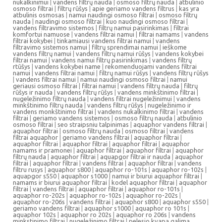
nukalkinimui
|
vandens filtrų nauda
|
osmoso filtrų nauda
|
atbulinio
osmoso filtrai
|
filtrų rūšys
|
apie geriamo vandens filtrus
|
kas yra
atbulinis osmosas
|
namui naudingi osmoso filtrai
|
osmoso filtrų
nauda
|
naudingi osmoso filtrai
|
kuo naudingi osmoso filtrai
|
vandens filtravimo sistemos
|
filtrų namui pasirinkimas
|
filtrai
komfortui namuose
|
vandens filtrai namui
|
filtrai namams
|
vandens
filtrai kokybei
|
tinkamiausi vandens filtrai namui
|
vandens
filtravimo sistemos namui
|
filtrų sprendimai namui
|
ieškome
vandens filtrų namui
|
vandens filtrų namui rūšys
|
vandens kokybei
filtrai namui
|
vandens namui filtrų pasirinkimas
|
vandens filtrų
rtūšys
|
vandens kokybei name
|
rekomenduojami vandens filtrai
namui
|
vandens filtrai namui
|
filtrų namui rūšys
|
vandens filtrų rūšys
|
vandens filtrai namui
|
namui naudingi osmoso filtrai
|
namui
geriausi osmoso filtrai
|
filtrai namui
|
vandens filtrų nauda
|
filtrų
rūšys ir nauda
|
vandens filtrų rūšys
|
vandens minkštinimo filtrai
|
nugeležinimo filtrų nauda
|
vandens filtrai nugeležinimui
|
vandens
minkštinimo filtrų nauda
|
vandens filtrų rūšys
|
nugeležinimo ir
vandens monkštinimo filtrai
|
vandens nukalkinimo filtrai
|
vandens
filtrai
|
geriamo vandens sistemos
|
osmoso filtrų nauda
|
atbulinio
osmoso filtrai
|
seo straipsniu talpinimas
|
aquaphor vandens filtrai
|
aquaphor filtrai
|
osmoso filtrų nauda
|
osmoso filtrai
|
vandens
filtrai aquaphor
|
geriamo vandens filtrai
|
aquaphor filtrai
|
aquaphor filtrai
|
aquaphor filtrai
|
aquaphor filtrai
|
aquaphor
namams ir pramonei
|
aquaphor filtrai
|
aquaphor filtrai
|
aquaphor
filtrų nauda
|
aquaphor filtrai
|
aquapgor filtrai ir nauda
|
aquaphor
filtrai
|
aquaphor filtrai
|
vandens filtrai
|
aquaphor filtrai
|
vandens
filtru rusys
|
aquaphor s800
|
aquaphor ro-101s
|
aquaphor ro-102s
|
aquapgor s550
|
aquaphor s1000
|
namui ir biurui aquaphor filtrai
|
namams ir biurui aquaphor filtrai
|
kodel aquaphor filtrai
|
aquaphor
filtrai
|
vandens filtrai
|
aquaphor filtrai
|
aquaphor ro-101s
|
aquaphor ro-202s
|
aquaphor ro-102s
|
aquaphor ro-202s
|
aquaphor ro-206s
|
vandens filtrai
|
aquaphor s800
|
aquaphor s550
|
geriamo vandens filtrai
|
aquaphor s1000
|
aquaphor ro 101s
|
aquaphor 102s
|
aquaphor ro 202s
|
aquaphor ro 206s
|
vandens
minkstinimo filtrai
|
nugeležinimo filtrai
|
pelesio kvapa galima