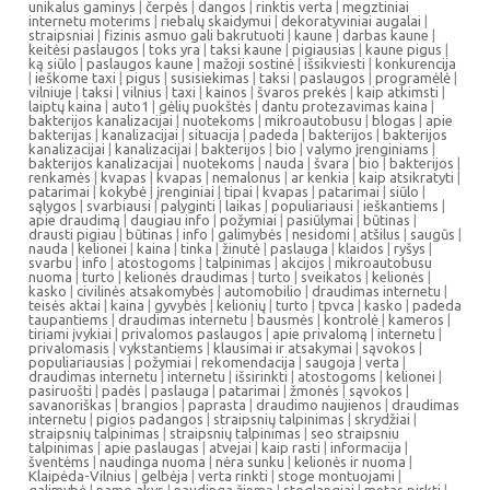
unikalus gaminys
|
čerpės
|
dangos
|
rinktis verta
|
megztiniai
internetu moterims
|
riebalų skaidymui
|
dekoratyviniai augalai
|
straipsniai
|
fizinis asmuo gali bakrutuoti
|
kaune
|
darbas kaune
|
keitėsi paslaugos
|
toks yra
|
taksi kaune
|
pigiausias
|
kaune pigus
|
ką siūlo
|
paslaugos kaune
|
mažoji sostinė
|
išsikviesti
|
konkurencija
|
ieškome taxi
|
pigus
|
susisiekimas
|
taksi
|
paslaugos
|
programėlė
|
vilniuje
|
taksi
|
vilnius
|
taxi
|
kainos
|
švaros prekės
|
kaip atkimsti
|
laiptų kaina
|
auto1
|
gėlių puokštės
|
dantu protezavimas kaina
|
bakterijos kanalizacijai
|
nuotekoms
|
mikroautobusu
|
blogas
|
apie
bakterijas
|
kanalizacijai
|
situacija
|
padeda
|
bakterijos
|
bakterijos
kanalizacijai
|
kanalizacijai
|
bakterijos
|
bio
|
valymo įrenginiams
|
bakterijos kanalizacijai
|
nuotekoms
|
nauda
|
švara
|
bio
|
bakterijos
|
renkamės
|
kvapas
|
kvapas
|
nemalonus
|
ar kenkia
|
kaip atsikratyti
|
patarimai
|
kokybė
|
įrenginiai
|
tipai
|
kvapas
|
patarimai
|
siūlo
|
sąlygos
|
svarbiausi
|
palyginti
|
laikas
|
populiariausi
|
ieškantiems
|
apie draudimą
|
daugiau info
|
požymiai
|
pasiūlymai
|
būtinas
|
drausti pigiau
|
būtinas
|
info
|
galimybės
|
nesidomi
|
atšilus
|
saugūs
|
nauda
|
kelionei
|
kaina
|
tinka
|
žinutė
|
paslauga
|
klaidos
|
ryšys
|
svarbu
|
info
|
atostogoms
|
talpinimas
|
akcijos
|
mikroautobusu
nuoma
|
turto
|
kelionės draudimas
|
turto
|
sveikatos
|
kelionės
|
kasko
|
civilinės atsakomybės
|
automobilio
|
draudimas internetu
|
teisės aktai
|
kaina
|
gyvybės
|
kelionių
|
turto
|
tpvca
|
kasko
|
padeda
taupantiems
|
draudimas internetu
|
bausmės
|
kontrolė
|
kameros
|
tiriami įvykiai
|
privalomos paslaugos
|
apie privalomą
|
internetu
|
privalomasis
|
vykstantiems
|
klausimai ir atsakymai
|
sąvokos
|
populiariausias
|
požymiai
|
rekomendacija
|
saugoja
|
verta
|
draudimas internetu
|
internetu
|
išsirinkti
|
atostogoms
|
kelionei
|
pasiruošti
|
padės
|
paslauga
|
patarimai
|
žmonės
|
sąvokos
|
savanoriškas
|
brangios
|
paprasta
|
draudimo naujienos
|
draudimas
internetu
|
pigios padangos
|
straipsnių talpinimas
|
skrydžiai
|
straipsnių talpinimas
|
straipsnių talpinimas
|
seo straipsniu
talpinimas
|
apie paslaugas
|
atvejai
|
kaip rasti
|
informacija
|
šventėms
|
naudinga nuoma
|
nėra sunku
|
kelionės ir nuoma
|
Klaipėda-Vilnius
|
gelbėja
|
verta rinkti
|
stoge montuojami
|
galimybė
|
namo akys
|
naudinga žiemą
|
stoglangiai
|
metas pirkti
|