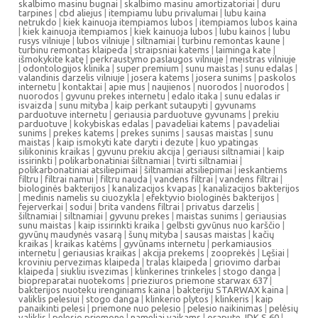
skalbimo masinu bugnai
|
skalbimo masinu amortizatoriai
|
duru
tarpines
|
cbd aliejus
|
itempiamu lubu privalumai
|
lubu kaina
netrukdo
|
kiek kainuoja itempiamos lubos
|
itempiamos lubos kaina
|
kiek kainuoja itempiamos
|
kiek kainuoja lubos
|
lubu kainos
|
lubu
rusys vilniuje
|
lubos vilniuje
|
siltnamiai
|
turbinu remontas kaune
|
turbinu remontas klaipeda
|
straipsniai katems
|
laiminga kate
|
išmokykite katę
|
perkraustymo paslaugos vilniuje
|
meistras vilniuje
|
odontologijos klinika
|
super premium
|
sunu maistas
|
sunu edalas
|
valandinis darzelis vilniuje
|
josera katems
|
josera sunims
|
paskolos
internetu
|
kontaktai
|
apie mus
|
naujienos
|
nuorodos
|
nuorodos
|
nuorodos
|
gyvunu prekes internetu
|
edalo itaka
|
sunu edalas ir
isvaizda
|
sunu mityba
|
kaip perkant sutaupyti
|
gyvunams
parduotuve internetu
|
geriausia parduotuve gyvunams
|
prekiu
parduotuve
|
kokybiskas edalas
|
pavadeliai katems
|
pavadeliai
sunims
|
prekes katems
|
prekes sunims
|
sausas maistas
|
sunu
maistas
|
kaip ismokyti kate daryti i dezute
|
kuo ypatingas
silikoninis kraikas
|
gyvunu prekiu akcija
|
geriausi siltnamiai
|
kaip
issirinkti
|
polikarbonatiniai šiltnamiai
|
tvirti siltnamiai
|
polikarbonatiniai atsiliepimai
|
šiltnamiai atsiliepimai
|
ieskantiems
filtru
|
filtrai namui
|
filtru nauda
|
vandens filtrai
|
vandens filtrai
|
biologinės bakterijos
|
kanalizacijos kvapas
|
kanalizacijos bakterijos
|
medinis namelis su ciuozykla
|
efektyvio biologinės bakterijos
|
fejerverkai
|
sodui
|
brita vandens filtrai
|
privatus darzelis
|
šiltnamiai
|
siltnamiai
|
gyvunu prekes
|
maistas sunims
|
geriausias
sunu maistas
|
kaip issirinkti kraika
|
gelbsti gyvūnus nuo karščio
|
gyvūnų maudynės vasarą
|
šunų mityba
|
sausas maistas
|
kačių
kraikas
|
kraikas katėms
|
gyvūnams internetu
|
perkamiausios
internetu
|
geriausias kraikas
|
akcija prekems
|
zooprekės
|
Lęšiai
|
kroviniu pervezimas klaipeda
|
tralas klaipeda
|
griovimo darbai
klaipeda
|
siukliu isvezimas
|
klinkerines trinkeles
|
stogo danga
|
biopreparatai nuotekoms
|
prieziuros priemone starwax 637
|
bakterijos nuoteku irenginiams kaina
|
bakteriju STARWAX kaina
|
valiklis pelesiui
|
stogo danga
|
klinkerio plytos
|
klinkeris
|
kaip
panaikinti pelesi
|
priemone nuo pelesio
|
pelesio naikinimas
|
pelėsių
valiklis
|
pelesio priemone
|
nameliai vaikams
|
orapute JDK S 60
|