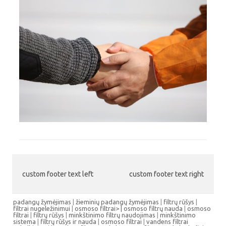
custom footer text left
custom footer text right
padangų žymėjimas
|
žieminių padangų žymėjimas
|
filtrų rūšys
|
filtrai nugeležinimui
|
osmoso filtrai> |
osmoso filtrų nauda
|
osmoso
filtrai
|
filtrų rūšys
|
minkštinimo filtrų naudojimas
|
minkštinimo
sistema
|
filtrų rūšys ir nauda
|
osmoso filtrai
|
vandens filtrai