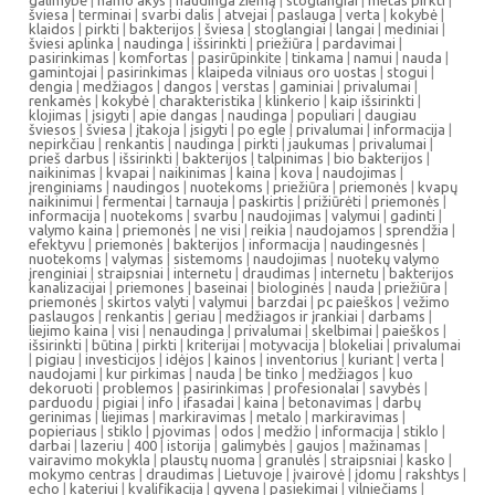
šviesa
|
terminai
|
svarbi dalis
|
atvejai
|
paslauga
|
verta
|
kokybė
|
klaidos
|
pirkti
|
bakterijos
|
šviesa
|
stoglangiai
|
langai
|
mediniai
|
šviesi aplinka
|
naudinga
|
išsirinkti
|
priežiūra
|
pardavimai
|
pasirinkimas
|
komfortas
|
pasirūpinkite
|
tinkama
|
namui
|
nauda
|
gamintojai
|
pasirinkimas
|
klaipeda vilniaus oro uostas
|
stogui
|
dengia
|
medžiagos
|
dangos
|
verstas
|
gaminiai
|
privalumai
|
renkamės
|
kokybė
|
charakteristika
|
klinkerio
|
kaip išsirinkti
|
klojimas
|
įsigyti
|
apie dangas
|
naudinga
|
populiari
|
daugiau
šviesos
|
šviesa
|
įtakoja
|
įsigyti
|
po egle
|
privalumai
|
informacija
|
nepirkčiau
|
renkantis
|
naudinga
|
pirkti
|
jaukumas
|
privalumai
|
prieš darbus
|
išsirinkti
|
bakterijos
|
talpinimas
|
bio bakterijos
|
naikinimas
|
kvapai
|
naikinimas
|
kaina
|
kova
|
naudojimas
|
įrenginiams
|
naudingos
|
nuotekoms
|
priežiūra
|
priemonės
|
kvapų
naikinimui
|
fermentai
|
tarnauja
|
paskirtis
|
prižiūrėti
|
priemonės
|
informacija
|
nuotekoms
|
svarbu
|
naudojimas
|
valymui
|
gadinti
|
valymo kaina
|
priemonės
|
ne visi
|
reikia
|
naudojamos
|
sprendžia
|
efektyvu
|
priemonės
|
bakterijos
|
informacija
|
naudingesnės
|
nuotekoms
|
valymas
|
sistemoms
|
naudojimas
|
nuotekų valymo
įrenginiai
|
straipsniai
|
internetu
|
draudimas
|
internetu
|
bakterijos
kanalizacijai
|
priemones
|
baseinai
|
biologinės
|
nauda
|
priežiūra
|
priemonės
|
skirtos valyti
|
valymui
|
barzdai
|
pc paieškos
|
vežimo
paslaugos
|
renkantis
|
geriau
|
medžiagos ir įrankiai
|
darbams
|
liejimo kaina
|
visi
|
nenaudinga
|
privalumai
|
skelbimai
|
paieškos
|
išsirinkti
|
būtina
|
pirkti
|
kriterijai
|
motyvacija
|
blokeliai
|
privalumai
|
pigiau
|
investicijos
|
idėjos
|
kainos
|
inventorius
|
kuriant
|
verta
|
naudojami
|
kur pirkimas
|
nauda
|
be tinko
|
medžiagos
|
kuo
dekoruoti
|
problemos
|
pasirinkimas
|
profesionalai
|
savybės
|
parduodu
|
pigiai
|
info
|
ifasadai
|
kaina
|
betonavimas
|
darbų
gerinimas
|
liejimas
|
markiravimas
|
metalo
|
markiravimas
|
popieriaus
|
stiklo
|
pjovimas
|
odos
|
medžio
|
informacija
|
stiklo
|
darbai
|
lazeriu
|
400
|
istorija
|
galimybės
|
gaujos
|
mažinamas
|
vairavimo mokykla
|
plaustų nuoma
|
granulės
|
straipsniai
|
kasko
|
mokymo centras
|
draudimas
|
Lietuvoje
|
įvairovė
|
įdomu
|
rakshtys
|
echo
|
kateriui
|
kvalifikacija
|
gyvena
|
pasiekimai
|
vilniečiams
|