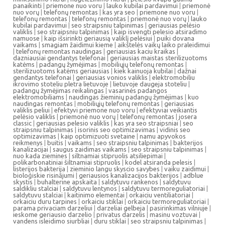
panaikinti
|
priemone nuo voru
|
lauko kubilai pardavimui
|
priemonė
nuo vorų
|
telefonų remontas
|
kas yra seo
|
priemone nuo voru
|
telefonų remontas
|
telefonų remontas
|
priemonė nuo vorų
|
lauko
kubilai pardavimui
|
seo straipsniu talpinimas
|
geriausias pelėsio
valiklis
|
seo straipsniu talpinimas
|
kaip isvengti pelesio atsiradimo
namuose
|
kaip išsirinkti geriausią valiklį pelėsiui
|
puiki dovana
vaikams
|
smagiam žaidimui kieme
|
aikštelės vaikų laiko praleidimui
|
telefonų remontas naudingas
|
geriausias kaciu kraikas
|
dazniausiai gendantys telefonai
|
geriausias maistas sterilizuotoms
katėms
|
padangų žymėjimas
|
mobiliųjų telefonų remontas
|
sterilizuotoms katėms geriausias
|
kiek kainuoja kubilai
|
dažnai
gendantys telefonai
|
geriausias vonios valiklis
|
elektromobiliu
ikrovimo stoteliu pletra lietuvoje
|
lietuvoje daugeja stoteliu
|
padangų žymėjimas reikalingas
|
vasarinės padangos
elektromobiliams
|
naudingas žieminių padangų žymėjimas
|
kuo
naudingas remontas
|
mobiliųjų telefonų remontas
|
geriausias
valiklis peliui
|
efektyvi priemone nuo voru
|
efektyviai veikiantis
pelėsio valiklis
|
priemonė nuo vorų
|
telefonų remontas
|
josera
classic
|
geriausias pelesio valiklis
|
kas yra seo straipsniai
|
seo
straipsniu talpinimas
|
isorinis seo optimizavimas
|
vidinis seo
optimizavimas
|
kaip optimizuoti svetaine
|
namu apyvokos
reikmenys
|
buitis
|
vaikams
|
seo straipsniu talpinimas
|
bakterijos
kanalizacijai
|
saugus zaidimas vaikams
|
seo straipsniu talpinimas
|
nuo kada ziemines
|
siltnamiai stipruolis atsiliepimai
|
polikarbonatiniai šiltnamiai stipruolis
|
kodel atsiranda pelesis
|
listerijos bakterija
|
zieminio langu skyscio savybes
|
vaiku zaidimui
|
bioloģiskie risinājumi
|
geriausios kanalizacijos bakterijos
|
adblue
skystis
|
buhalterine apskaita
|
saldytuvu rankenos
|
saldytuvu
saldikliu stalciai
|
saldytuvu lentynos
|
saldytuvu termoreguliatoriai
|
saldytuvu stalciai
|
kaitinimo elementai
|
orkaiciu ventiliatoriai
|
orkaiciu duru tarpines
|
orkaiciu stiklai
|
orkaiciu termoreguliatoriai
|
parama privaciam darzeliui
|
darzeliai gelbeja
|
pasirinkimas vilniuje
|
ieskome geriausio darzelio
|
privatus darzelis
|
masinu voztuvai
|
vandens isleidimo siurbliai
|
duru stiklai
|
seo straipsniu talpinimas
|