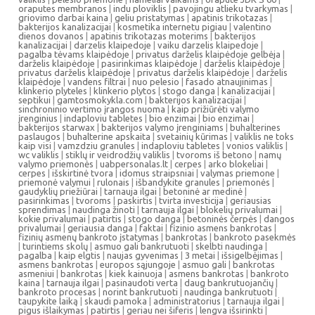
oraputes membranos
|
indu ploviklis
|
pavojingu atlieku tvarkymas
|
griovimo darbai kaina
|
geliu pristatymas
|
apatinis trikotazas
|
bakterijos kanalizacijai
|
kosmetika internetu pigiau
|
valentino
dienos dovanos
|
apatinis trikotazas moterims
|
bakterijos
kanalizacijai
|
darzelis klaipedoje
|
vaiku darzelis klaipedoje
|
pagalba tėvams klaipėdoje
|
privatus darželis klaipėdoje gelbėja
|
darželis klaipėdoje
|
pasirinkimas klaipėdoje
|
darželis klaipėdoje
|
privatus darželis klaipėdoje
|
privatus darželis klaipėdoje
|
darželis
klaipėdoje
|
vandens filtrai
|
nuo pelesio
|
fasado atnaujinimas
|
klinkerio plyteles
|
klinkerio plytos
|
stogo danga
|
kanalizacijai
|
septikui
|
gamtosmokykla.com
|
bakterijos kanalizacijai
|
sinchroninio vertimo įrangos nuoma
|
kaip prižiūrėti valymo
įrenginius
|
indaploviu tabletes
|
bio enzimai
|
bio enzimai
|
bakterijos starwax
|
bakterijos valymo įrenginiams
|
buhalterines
paslaugos
|
buhalterine apskaita
|
svetainių kūrimas
|
valiklis ne toks
kaip visi
|
vamzdziu granules
|
indaploviu tabletes
|
vonios valiklis
|
wc valiklis
|
stiklų ir veidrodžių valiklis
|
tvoroms iš betono
|
namų
valymo priemonės
|
uabpersonalas.lt
|
cerpes
|
arko blokeliai
|
cerpes
|
išskirtinė tvora
|
idomus straipsniai
|
valymas priemone
|
priemonė valymui
|
rulonais
|
išbandykite granules
|
priemonės
|
gaudyklių priežiūrai
|
tarnauja ilgai
|
betoninė ar medinė
|
pasirinkimas
|
tvoroms
|
paskirtis
|
tvirta investicija
|
geriausias
sprendimas
|
naudinga žinoti
|
tarnauja ilgai
|
blokelių privalumai
|
kokie privalumai
|
patirtis
|
stogo danga
|
betoninės čerpės
|
dangos
privalumai
|
geriausia danga
|
faktai
|
fizinio asmens bankrotas
|
fizinių asmenų bankroto įstatymas
|
bankrotas
|
bankroto pasekmės
|
turintiems skolų
|
asmuo gali bankrutuoti
|
skelbti naudinga
|
pagalba
|
kaip elgtis
|
naujas gyvenimas
|
3 metai
|
išsigelbėjimas
|
asmens bankrotas
|
europos sąjungoje
|
asmuo gali
|
bankrotas
asmeniui
|
bankrotas
|
kiek kainuoja
|
asmens bankrotas
|
bankroto
kaina
|
tarnauja ilgai
|
pasinaudoti verta
|
daug bankrutuojančių
|
bankroto procesas
|
norint bankrutuoti
|
naudinga bankrutuoti
|
taupykite laiką
|
skaudi pamoka
|
administratorius
|
tarnauja ilgai
|
pigus išlaikymas
|
patirtis
|
geriau nei šiferis
|
lengva išsirinkti
|