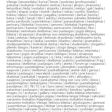
Vilniuje
|
laivavedyba
|
kursai
|
teisės
|
puokstes
|
profesionalai
|
pokyčiai
|
mokymai
|
mokymo centras
|
kursai
|
akcijos
|
įmanoma
|
lietuviškai
|
Nida
|
nustebsi
|
atsipirks
|
atmintis
|
mintys
|
gali
|
laukia
|
ruoštis
|
etapai
|
patys
|
išvenk
|
darbai
|
raštas
|
ruoštis
|
klaidos
|
būtina
|
idejos
|
ruošimas
|
pagalba
|
priemonės
|
darbai
|
kenčia
|
kaina
|
rašyti
|
taisyti
|
tikri
|
aukštų
|
vestuvines sukneles
|
blokeliai
|
perku parduodu
|
pasirinkimas
|
namui
|
panaudojimas
|
naudojimas
|
pertvarų
|
blokeliai
|
tvoroms
|
sienoms
|
blokeliai
|
kaminams
|
pertvaroms
|
kaminai
|
blokeliai
|
pertvaroms
|
blokeliai
|
fibo
|
blokeliai
|
nemokami skelbimai
|
seo paslaugos
|
pigūs lėktuvų
bilietai
|
straipsniai
|
draudimas nuo nelaimingų atsitikimų
|
lenktynes
|
itala
|
pekinas
|
lietuvoje
|
kelionės draudimas
|
nekilnojamo turto
draudimas
|
tpvca
|
laukia
|
poreikis
|
klaidos
|
ateičiai
|
gramatika
|
studijuojantiems
|
moksliniai darbai
|
darbai
|
studentams
|
stogams
|
plienės dangos
|
karjerai
|
dangos
|
stogo danga
|
sienoms
|
statyboms
|
tvoroms
|
pertvaroms
|
blokeliai
|
bilietai
|
internetu
|
apie mus
|
pigūs skrydžiai
|
mano tinklapis
|
boxe
|
straipsniu
talpinimas
|
pigios padangos
|
cs
|
kita
|
viskas
|
skelbimai
|
forum
|
zombynas
|
realu
|
reklama
|
skelbimai
|
patirtis
|
pastebėjimai
|
frag
|
naujausia
|
skelbimai
|
paslaugos
|
info
|
ateitis
|
forum up
|
naujausia
|
informacija
|
pastebėjimai
|
įvairovės
|
įdomybės
|
pasiūlymai
|
naujovės
|
įvairu
|
skelbimai
|
pasikalbėjimai
|
anime club
|
garsus
|
bilietai
|
paslaugos
|
nepraleisk
|
pasidomėk
|
info
|
prie kavos
|
skaitiniai
|
paskaityk
|
negeda
|
statyboms
|
info
|
aktualijos
|
naujienos
|
pranešimai
|
paskaitymui
|
blog out
|
ura
|
info
|
žinios
|
pasidomėjimui
|
lankytojams
|
forumas
|
skelbimai
|
pastebėjimai
|
pasiūlymai
|
33
|
78
|
72
|
rar
|
tavo siena
|
mutop
|
optimizacija
|
patarimai
|
paslaugos
|
straipsniai
|
patirtis
|
bendras
|
galerija
|
images
|
tv
|
archyvas
|
gallery
|
internetu
|
keltu bilietai internetu
|
seo paslaugos
|
padangos pigiau
|
mediniai langai Vilniuje
|
nakvynė
|
vairavimo mokyklos Klaipėdoje
|
vairavimo mokyklos Kaune
|
vairavimo mokyklos Vilniuje
|
lektuvu bilietai
|
atostogoms
|
geresnė
|
pasirinkimas
|
paslaugos
|
Nidoje
|
privalumai
|
Šventoji
|
pramogos
|
viešbučiai
|
nakvynei
|
kainos
|
nuoma
|
skirtumas
|
sostinėje
|
poilsis