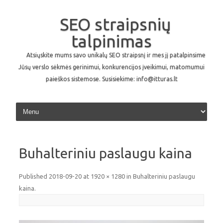
SEO straipsnių
talpinimas
Atsiųskite mums savo unikalų SEO straipsnį ir mes jį patalpinsime
Jūsų verslo sėkmės gerinimui, konkurencijos įveikimui, matomumui
paieškos sistemose. Susisiekime: info@itturas.lt
Skip to content
Buhalteriniu paslaugu kaina
Published
2018-09-20
at
1920 × 1280
in
Buhalteriniu paslaugu
kaina
.